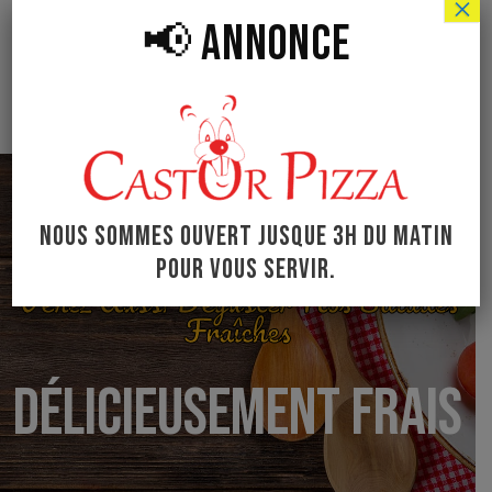
×
📢 ANNONCE
COMMANDEZ MAINTENANT
NOUS SOMMES OUVERT JUSQUE 3H DU MATIN
POUR VOUS SERVIR.
Venez Aussi Déguster Nos Salades
Fraîches
DÉLICIEUSEMENT FRAIS