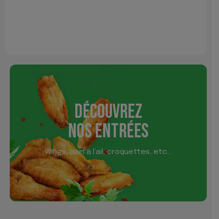
DÉCOUVREZ
NOS ENTRÉES
Wings, pain à l’ail, croquettes, etc…