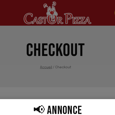
CHECKOUT
Accueil
/
Checkout
📢 ANNONCE