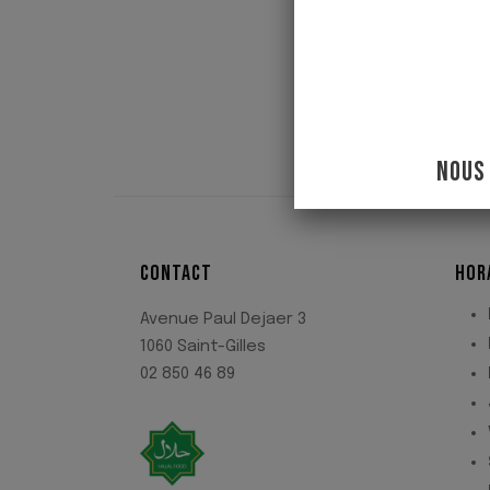
NOUS
CONTACT
HOR
Avenue Paul Dejaer 3
1060 Saint-Gilles
02 850 46 89