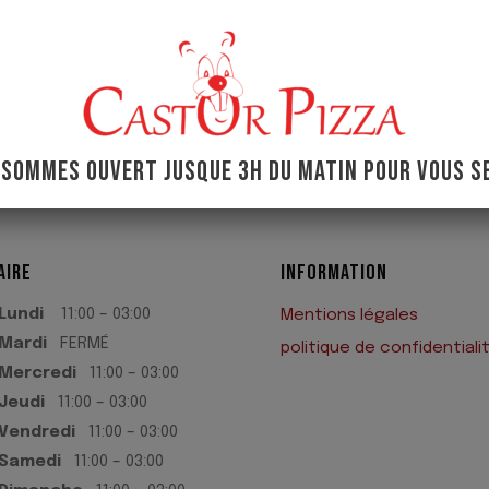
 SOMMES OUVERT JUSQUE 3H DU MATIN POUR VOUS SE
AIRE
INFORMATION
Lundi
11:00 – 03:00
Mentions légales
Mardi
FERMÉ
politique de confidentiali
Mercredi
11:00 – 03:00
Jeudi
11:00 – 03:00
Vendredi
11:00 – 03:00
Samedi
11:00 – 03:00