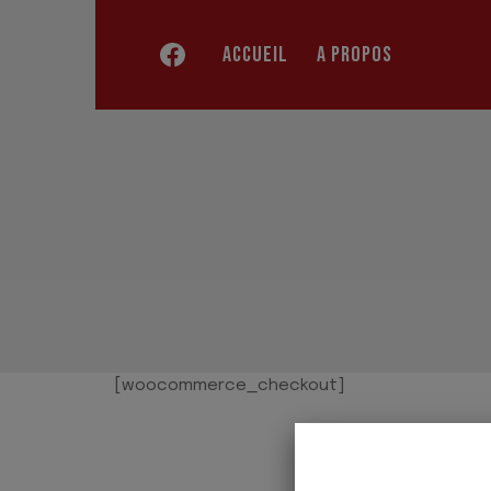
Skip
to
ACCUEIL
A PROPOS
content
[woocommerce_checkout]