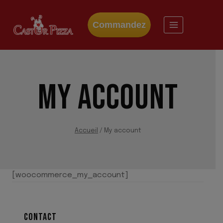
Skip
to
Commandez
content
MY ACCOUNT
Accueil
/
My account
[woocommerce_my_account]
CONTACT