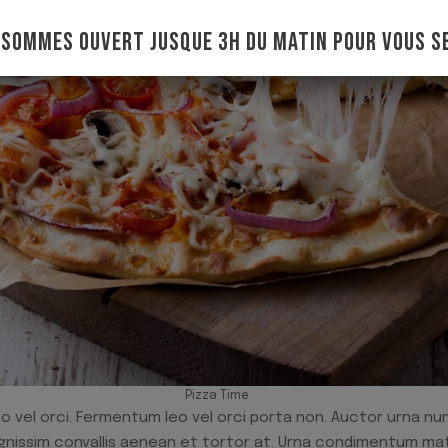
 SOMMES OUVERT JUSQUE 3H DU MATIN POUR VOUS SE
Pizza Time
o vel orci. Fermentum leo vel orci porta non. Auctor urna nu
ignissim convallis aenean et tortor at. Urna condimentum mat