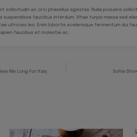
sollicitudin ac orci phasellus egestas. Nulla posuere sollici
us suspendisse faucibus interdum. Vitae turpis massa sed ele
tae ultricies leo. Enim lobortis scelerisque fermentum dui fa
apien faucibus et molestie ac.
es Me Long For Italy
Sohla Show