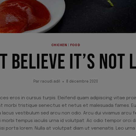
CHICKEN
|
FOOD
T BELIEVE IT’S NOT 
Par
raoudi.adil
8 décembre 2020
ces eros in cursus turpis. Eleifend quam adipiscing vitae proin
nt morbi tristique senectus et netus et malesuada fames. Eu
lacus vestibulum sed arcu non odio. Arcu dui vivamus arcu fe
i morbi tempus iaculis urna id volutpat. Ac odio tempor orci d
isi porta lorem. Nulla at volutpat diam ut venenatis. Leo ur