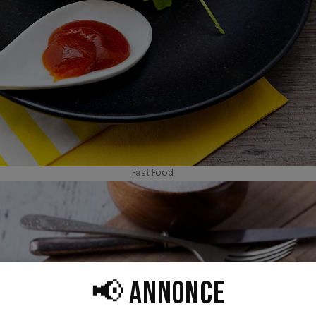
Fast Food
📢 ANNONCE