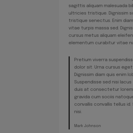
sagittis aliquam malesuada b
ultricies tristique. Dignissi
tristique senectus. Enim diam 
vitae turpis massa sed. Digni
cursus metus aliquam eleifend 
elementum curabitur vitae nun
Pretium viverra suspendis
dolor sit. Urna cursus eget
Dignissim diam quis enim lo
Suspendisse sed nisi lacus 
duis at consectetur lorem d
gravida cum sociis natoque
convallis convallis tellus
nisi.
Mark Johnson