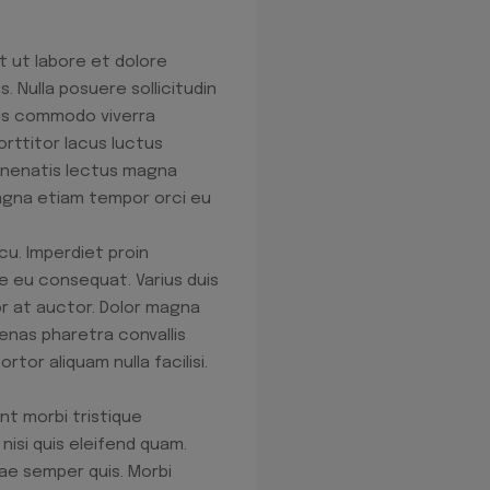
t ut labore et dolore
 Nulla posuere sollicitudin
isus commodo viverra
orttitor lacus luctus
Venenatis lectus magna
 magna etiam tempor orci eu
cu. Imperdiet proin
e eu consequat. Varius duis
r at auctor. Dolor magna
enas pharetra convallis
tor aliquam nulla facilisi.
nt morbi tristique
isi quis eleifend quam.
tae semper quis. Morbi