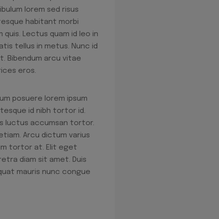
ibulum lorem sed risus
ntesque habitant morbi
m quis. Lectus quam id leo in
tis tellus in metus. Nunc id
sit. Bibendum arcu vitae
ices eros.
rdum posuere lorem ipsum
tesque id nibh tortor id.
cus luctus accumsan tortor.
 etiam. Arcu dictum varius
m tortor at. Elit eget
etra diam sit amet. Duis
sequat mauris nunc congue