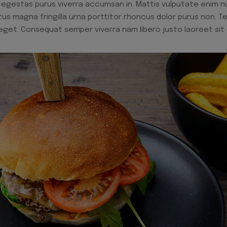
gestas purus viverra accumsan in. Mattis vulputate enim nul
s magna fringilla urna porttitor rhoncus dolor purus non. T
eget. Consequat semper viverra nam libero justo laoreet sit