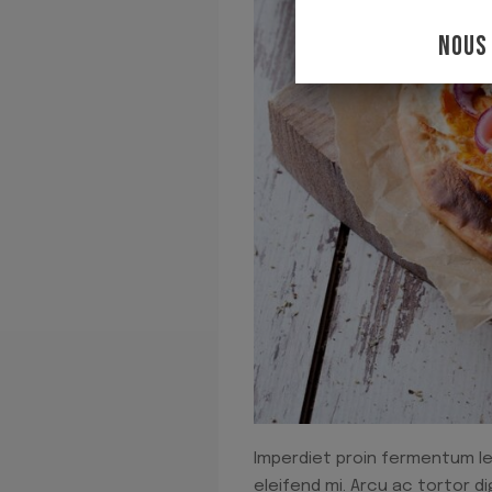
NOUS
Imperdiet proin fermentum le
eleifend mi. Arcu ac tortor d