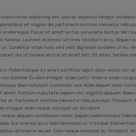
consectetur adipiscing elit, sed do eiusmod tempor incididun
penatibus et magnis dis parturient montes nascetur ridiculus.
i a scelerisque. Purus sit amet luctus venenatis lectus. Vel r
acilisis. Laoreet id donec ultrices tincidunt arcu. Aliquet p
t. Curabitur vitae nunc sed velit dignissim sodales ut eu. 
incidunt dui ut ornare lectus sit amet est. Sit amet facilisis
nc. Pellentesque sit amet porttitor eget dolor morbi non ar
non pulvinar. Eu sem integer vitae justo. Viverra vitae congu
tesque diam volutpat commodo sed. Nulla aliquet enim torto
it amet. Pretium vulputate sapien nec sagittis aliquam. Maec
e at. Parturient montes nascetur ridiculus mus. Tincidunt tor
um integer enim neque volutpat ac tincidunt.
 neque aliquam vestibulum morbi. Sapien pellentesque habita
a. Dui vivamus arcu felis bibendum ut tristique. Elementum n
ibus ultrices in iaculis. Enim neque volutpat ac tincidunt vi