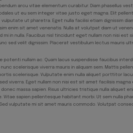
ibendum arcu vitae elementum curabitur. Diam phasellus vest
m sodales ut eu sem integer vitae justo eget magna. Elit pelle
vulputate ut pharetra. Eget nulla facilisi etiam dignissim dia
ssim enim sit amet venenatis. Nulla at volutpat diam ut venena
mi in nulla. Faucibus nisl tincidunt eget nullam non nisi est 
c sed velit dignissim. Placerat vestibulum lectus mauris ultr
se potenti nullam ac. Quam lacus suspendisse faucibus inte
 nunc scelerisque viverra mauris in aliquam sem. Mattis pellen
bortis scelerisque. Vulputate enim nulla aliquet porttitor la
sed viverra. Eget nullam non nisi est sit amet facilisis magna
onec massa sapien. Risus ultricies tristique nulla aliquet eni
. Vitae sapien pellentesque habitant morbi. Ut sem nulla phar
 id. Sed vulputate mi sit amet mauris commodo. Volutpat con