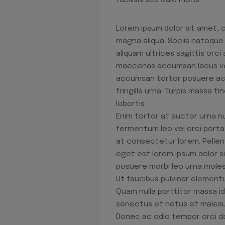
facilisis sed odio morbi.
Lorem ipsum dolor sit amet, 
magna aliqua. Sociis natoque 
aliquam ultrices sagittis orc
maecenas accumsan lacus vel f
accumsan tortor posuere ac u
fringilla urna. Turpis massa t
lobortis.
Enim tortor at auctor urna nu
fermentum leo vel orci porta 
at consectetur lorem. Pellen
eget est lorem ipsum dolor s
posuere morbi leo urna molesti
Ut faucibus pulvinar element
Quam nulla porttitor massa id
senectus et netus et malesuad
Donec ac odio tempor orci dap